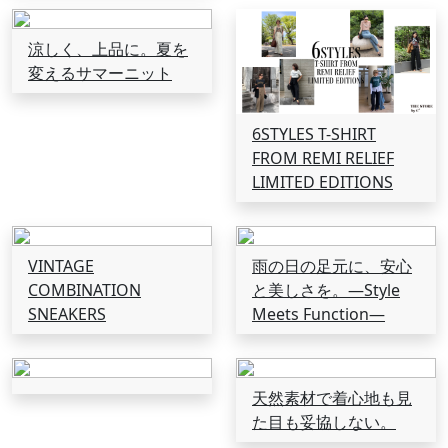
涼しく、上品に。夏を
変えるサマーニット
6STYLES T-SHIRT
FROM REMI RELIEF
LIMITED EDITIONS
VINTAGE
雨の日の足元に、安心
COMBINATION
と美しさを。―Style
SNEAKERS
Meets Function―
天然素材で着心地も見
た目も妥協しない。