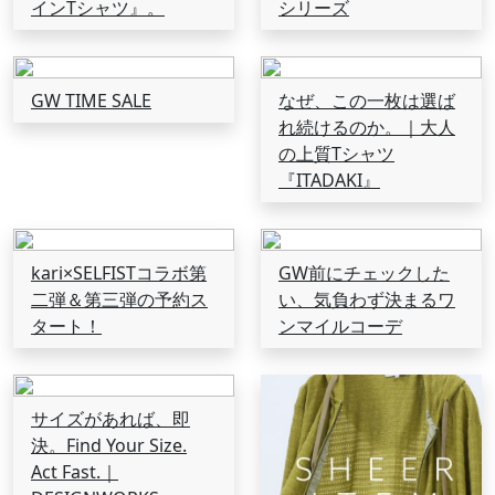
インTシャツ』。
シリーズ
GW TIME SALE
なぜ、この一枚は選ば
れ続けるのか。｜大人
の上質Tシャツ
『ITADAKI』
kari×SELFISTコラボ第
GW前にチェックした
二弾＆第三弾の予約ス
い、気負わず決まるワ
タート！
ンマイルコーデ
サイズがあれば、即
決。Find Your Size.
Act Fast.｜