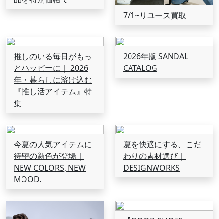
7/1~リユース買取
推しのいる毎日がもっ
2026年版 SANDAL
とハッピーに｜ 2026
CATALOG
年・暮らしに溶け込む
『推し活アイテム』特
集
今夏の人気アイテムに
夏を快適にする、こだ
待望の新色が登場｜
わりの素材選び｜
NEW COLORS, NEW
DESIGNWORKS
MOOD.