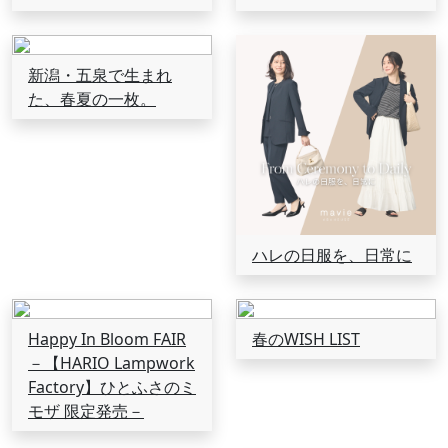
新潟・五泉で生まれ
た、春夏の一枚。
ハレの日服を、日常に
Happy In Bloom FAIR
春のWISH LIST
－【HARIO Lampwork
Factory】ひとふさのミ
モザ 限定発売－