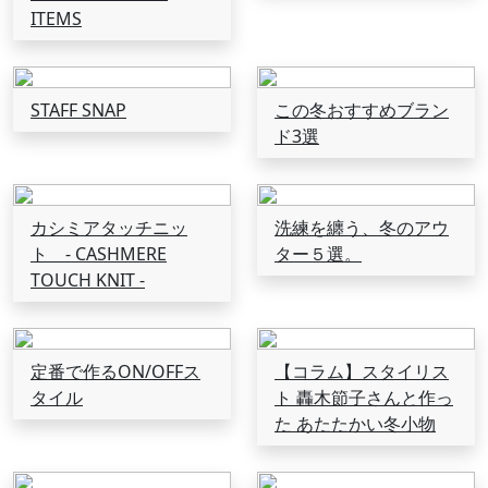
ITEMS
STAFF SNAP
この冬おすすめブラン
ド3選
カシミアタッチニッ
洗練を纏う、冬のアウ
ト - CASHMERE
ター５選。
TOUCH KNIT -
定番で作るON/OFFス
【コラム】スタイリス
タイル
ト 轟木節子さんと作っ
た あたたかい冬小物