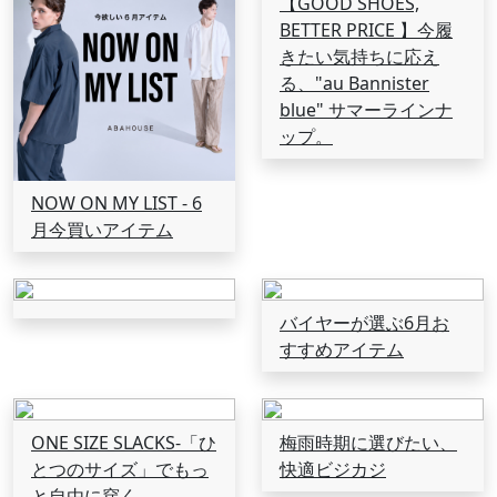
【GOOD SHOES,
BETTER PRICE 】今履
きたい気持ちに応え
る、"au Bannister
blue" サマーラインナ
ップ。
NOW ON MY LIST - 6
月今買いアイテム
バイヤーが選ぶ6月お
すすめアイテム
ONE SIZE SLACKS-「ひ
梅雨時期に選びたい、
とつのサイズ」でもっ
快適ビジカジ
と自由に穿く。