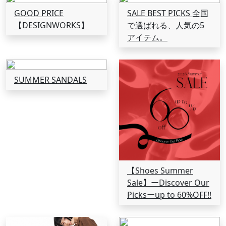
GOOD PRICE
SALE BEST PICKS 全国
【DESIGNWORKS】
で選ばれる、人気の5
アイテム。
SUMMER SANDALS
【Shoes Summer
Sale】ーDiscover Our
Picksーup to 60%OFF!!