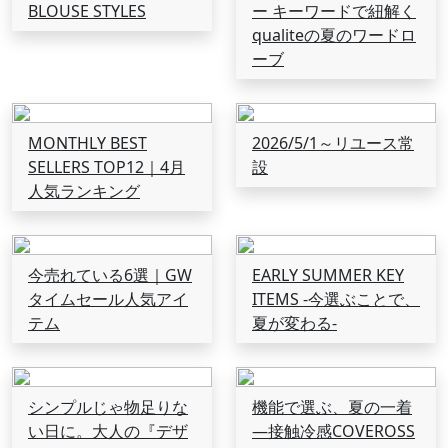
BLOUSE STYLES
ー キーワードで紐解く
qualiteの夏のワードロ
ーブ
MONTHLY BEST
2026/5/1～リユース常
SELLERS TOP12｜4月
設
人気ランキング
今売れている6選｜GW
EARLY SUMMER KEY
タイムセール人気アイ
ITEMS -今選ぶことで、
テム
夏が変わる-
シンプルじゃ物足りな
機能で選ぶ、夏の一着
い日に。大人の『デザ
―接触冷感COVEROSS