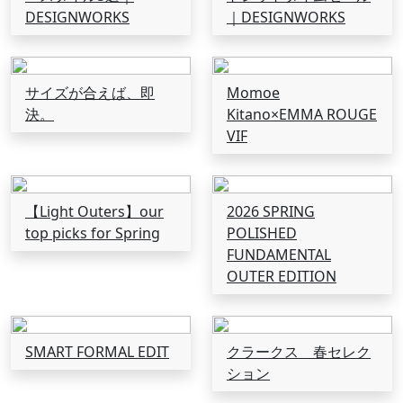
DESIGNWORKS
｜DESIGNWORKS
サイズが合えば、即
Momoe
決。
Kitano×EMMA ROUGE
VIF
【Light Outers】our
2026 SPRING
top picks for Spring
POLISHED
FUNDAMENTAL
OUTER EDITION
SMART FORMAL EDIT
クラークス 春セレク
ション