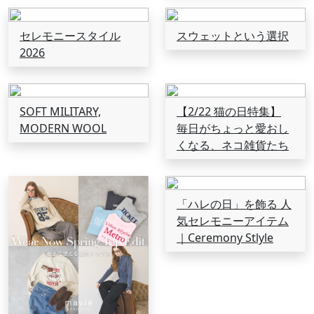
セレモニースタイル
スウェットという選択
2026
SOFT MILITARY,
【2/22 猫の日特集】
MODERN WOOL
毎日がちょっと愛おし
くなる、ネコ雑貨たち
「ハレの日」を飾る 人
気セレモニーアイテム
｜Ceremony Stlyle