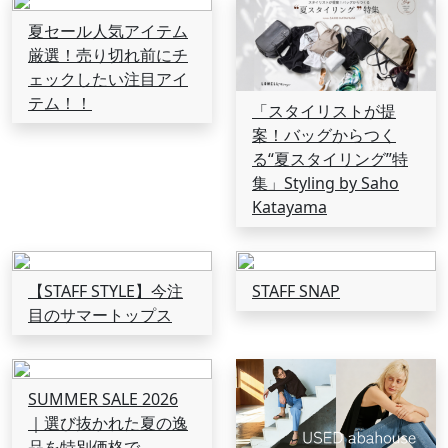
夏セール人気アイテム
厳選！売り切れ前にチ
ェックしたい注目アイ
テム！！
「スタイリストが提
案！バッグからつく
る“夏スタイリング”特
集」Styling by Saho
Katayama
【STAFF STYLE】今注
STAFF SNAP
目のサマートップス
SUMMER SALE 2026
｜選び抜かれた夏の逸
品を特別価格で