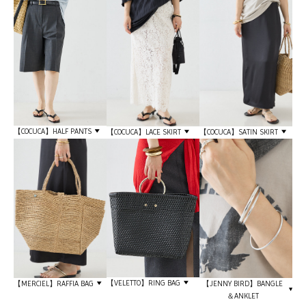
【COCUCA】HALF PANTS
【COCUCA】LACE SKIRT
【COCUCA】SATIN SKIRT
【VELETTO】RING BAG
【MERCIEL】RAFFIA BAG
【JENNY BIRD】BANGLE
＆ANKLET