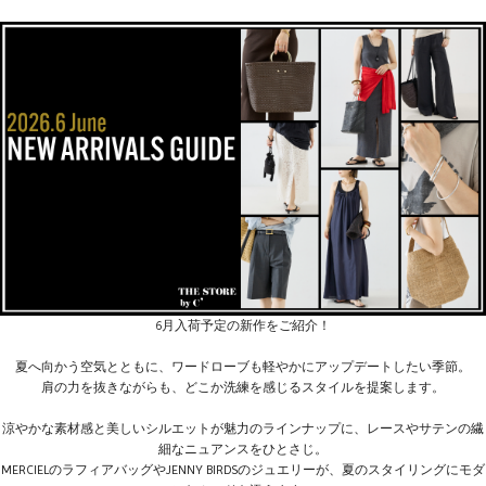
6月入荷予定の新作をご紹介！
夏へ向かう空気とともに、ワードローブも軽やかにアップデートしたい季節。
肩の力を抜きながらも、どこか洗練を感じるスタイルを提案します。
涼やかな素材感と美しいシルエットが魅力のラインナップに、レースやサテンの繊
細なニュアンスをひとさじ。
MERCIELのラフィアバッグやJENNY BIRDSのジュエリーが、夏のスタイリングにモダ