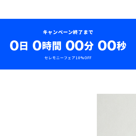
キャンペーン終了まで
0
0
00
00
日
時間
分
秒
セレモニーフェア10%OFF