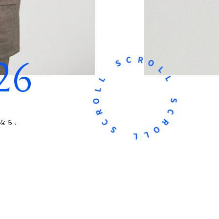
26
O
L
R
L
C
S
S
C
L
R
O
L
なら、
O
L
R
L
C
S