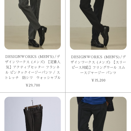
DESIGNWORKS (MEN'S)/デ
DESIGNWORKS (MEN'S)/デ
ザインワークス (メンズ) 【定番人
ザインワークス (メンズ) 【スリー
気】アクティブセッター フランネ
ピース対応】フリングウール スム
ル ピンタックイージーパンツ / ス
ースジャージー パンツ
トレッチ 防シワ ウォッシャブル
¥
35,200
¥
29,700