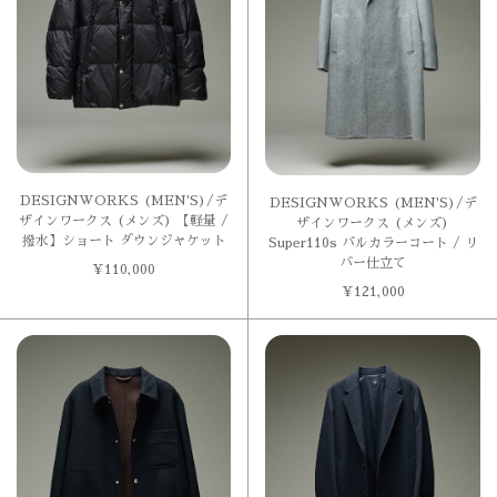
DESIGNWORKS (MEN'S)/デ
DESIGNWORKS (MEN'S)/デ
ザインワークス (メンズ) 【軽量 /
ザインワークス (メンズ)
撥水】ショート ダウンジャケット
Super110s バルカラーコート / リ
バー仕立て
¥
110,000
¥
121,000