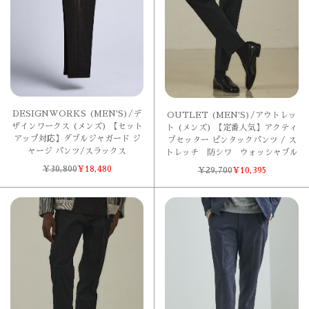
DESIGNWORKS (MEN'S)/デ
OUTLET (MEN'S)/アウトレッ
ザインワークス (メンズ) 【セット
ト (メンズ) 【定番人気】アクティ
アップ対応】ダブルジャガード ジ
ブセッター ピンタックパンツ / ス
ャージ パンツ/スラックス
トレッチ 防シワ ウォッシャブル
¥
30,800
¥
18,480
¥
29,700
¥
10,395