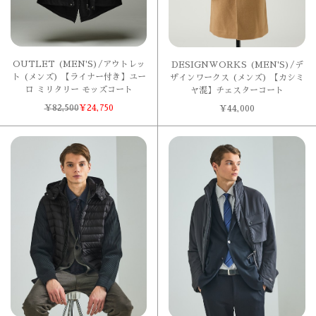
OUTLET (MEN'S)/アウトレッ
DESIGNWORKS (MEN'S)/デ
ト (メンズ) 【ライナー付き】ユー
ザインワークス (メンズ) 【カシミ
ロ ミリタリー モッズコート
ヤ混】チェスターコート
¥
82,500
¥
24,750
¥
44,000