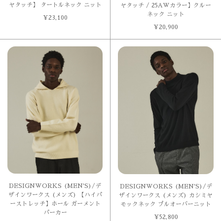
ヤタッチ】 タートルネック ニット
ヤタッチ / 25AWカラー】クルー
ネック ニット
¥
23,100
¥
20,900
DESIGNWORKS (MEN'S)/デ
DESIGNWORKS (MEN'S)/デ
ザインワークス (メンズ) 【ハイパ
ザインワークス (メンズ) カシミヤ
ーストレッチ】ホール ガーメント
モックネック プルオーバーニット
パーカー
¥
52,800