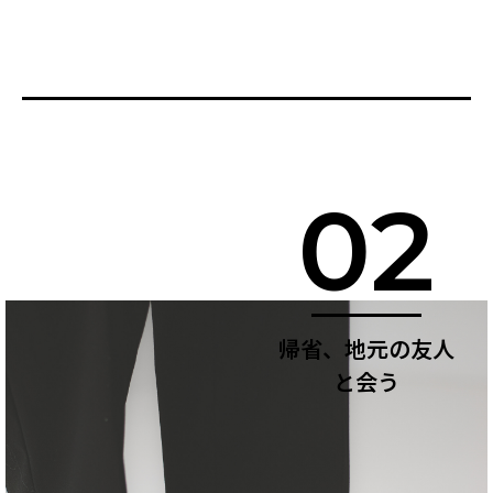
02
帰省、地元の友人
と会う