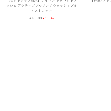
【セットアップ対応】ナイロン トリコットメ
【軽量/スト
ッシュ アクティブブルゾン / ウォッシャブル
/ ストレッチ
¥
49,500
¥
18,562