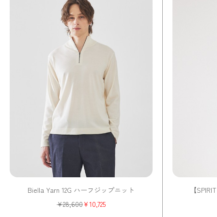
Biella Yarn 12G ハーフジップニット
【SPIR
¥
28,600
¥
10,725