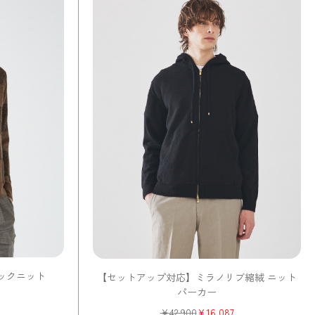
ックニット
【セットアップ対応】ミラノリブ縮絨 ニット
パーカー
¥
42,900
¥
16,087