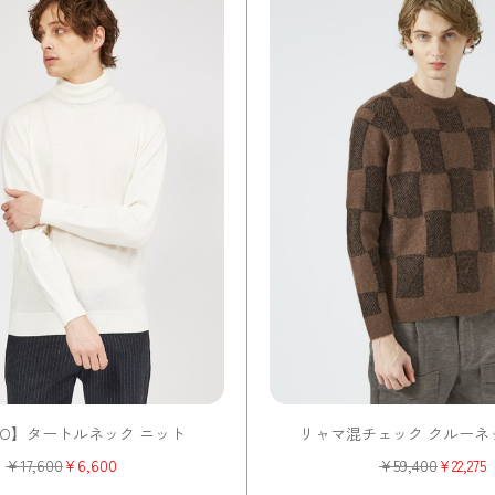
ITO】タートルネック ニット
リャマ混チェック クルーネ
¥
17,600
¥
6,600
¥
59,400
¥
22,275