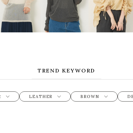
TREND KEYWORD
R
LEATHER
BROWN
D