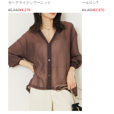
モヘアライクシアーニット
ールロンT
¥
5,940
¥
4,276
¥
4,400
¥
2,970